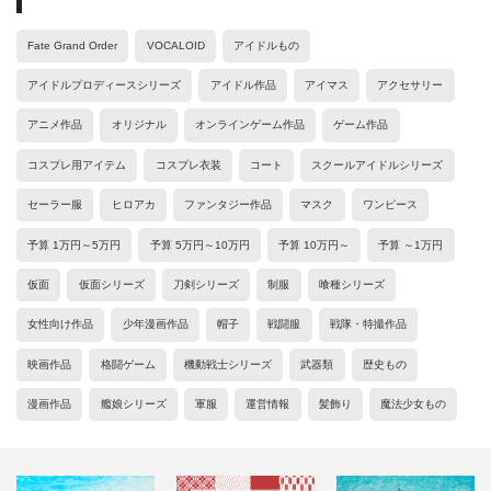
Fate Grand Order
VOCALOID
アイドルもの
アイドルプロディースシリーズ
アイドル作品
アイマス
アクセサリー
アニメ作品
オリジナル
オンラインゲーム作品
ゲーム作品
コスプレ用アイテム
コスプレ衣装
コート
スクールアイドルシリーズ
セーラー服
ヒロアカ
ファンタジー作品
マスク
ワンピース
予算 1万円～5万円
予算 5万円～10万円
予算 10万円～
予算 ～1万円
仮面
仮面シリーズ
刀剣シリーズ
制服
喰種シリーズ
女性向け作品
少年漫画作品
帽子
戦闘服
戦隊・特撮作品
映画作品
格闘ゲーム
機動戦士シリーズ
武器類
歴史もの
漫画作品
艦娘シリーズ
軍服
運営情報
髪飾り
魔法少女もの