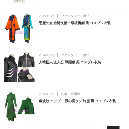
2014.12.28
ファンタジー・魔法
悪魔の血 台湾支部一級祓魔師 風 コスプレ衣装
2014.12.28
ファンタジー・魔法
人喰怪人 主人公 戦闘服 風 コスプレ衣装
2014.12.25
制服・学園服
幽波紋 エジプト 緑の長ラン 制服 風 コスプレ衣装