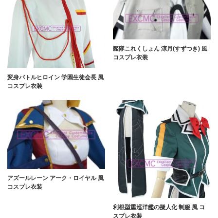
艦隊これくしょん 涼月(すずつき) 風
コスプレ衣装
変身バトルヒロイン 学園生徒会長 風
コスプレ衣装
アズールレーン アーク・ロイヤル 風
コスプレ衣装
利根型重巡洋艦の擬人化 制服 風 コ
スプレ衣装