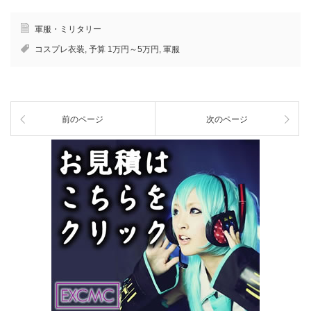
軍服・ミリタリー
コスプレ衣装
,
予算 1万円～5万円
,
軍服
前のページ
次のページ