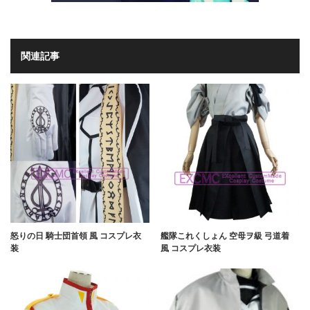
関連記事
怒りの日 騎士団首領 風 コスプレ衣
艦隊これくしょん 空母ヲ級 弓道着
装
風 コスプレ衣装