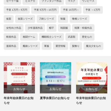
セーラー服
ヒロアカ
ファンタジー作品
マスク
ワンピース
予算 1万円～5万円
予算 5万円～10万円
予算 10万円～
予算 ～1万円
仮面
仮面シリーズ
刀剣シリーズ
制服
喰種シリーズ
女性向け作品
少年漫画作品
帽子
戦闘服
戦隊・特撮作品
映画作品
格闘ゲーム
機動戦士シリーズ
武器類
歴史もの
漫画作品
艦娘シリーズ
軍服
運営情報
髪飾り
魔法少女もの
お知らせ
お知らせ
お知らせ
年末年始休業日のお知
夏季休業日のお知らせ
年末年始休業日のお知
らせ
らせ