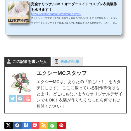
完全オリジナルOK！オーダーメイドコスプレ衣装製作
を承ります！
https://excmc.com/custommade-isyou
ネットショップで売ってないコスプレ衣装も作れちゃいます！現在はネットショッ
プやオークションサイトで簡単にコスプレ衣装が手に入る時代です。しかし、売ら
れている衣装の大半は、最近放送された人気作のアニメや最新のゲームの作品ばか
り。あまり人気でないマイナー作品や過去の作品のコスプレ衣装が見つからないと
いうケースが少なくありません。また、スマホアプリのゲーム(ソシャゲ)のキャラだ
と参考資料が少なすぎることもあり、実際に衣装を製作するのが難しくて断念した
という方も多いものです。…そんなお悩みをお持ちのコス...
この記事を書いた人
最新の記事
エクシーMCスタッフ
エクシーMCは、あなたの「欲しい！」をカタ
チにします。 ここに載っている製作事例はも
とより、どこにもないようなオリジナルデザイ
ンでもOK！衣装が作りたくなったら何でもご
相談ください！