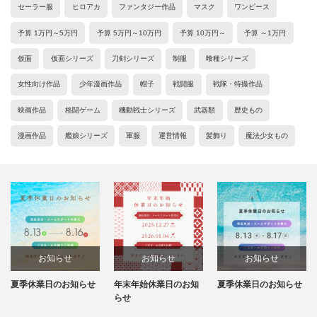
セーラー服
ヒロアカ
ファンタジー作品
マスク
ワンピース
予算 1万円～5万円
予算 5万円～10万円
予算 10万円～
予算 ～1万円
仮面
仮面シリーズ
刀剣シリーズ
制服
喰種シリーズ
女性向け作品
少年漫画作品
帽子
戦闘服
戦隊・特撮作品
映画作品
格闘ゲーム
機動戦士シリーズ
武器類
歴史もの
漫画作品
艦娘シリーズ
軍服
運営情報
髪飾り
魔法少女もの
お知らせ
お知らせ
お知らせ
年末年始休業日のお知
夏季休業日のお知らせ
年末年始休業日のお知
らせ
らせ