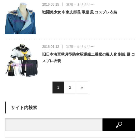
2016.03.15
軍服・ミリタリー
戦闘美少女 中東支部長 軍服 風 コスプレ衣装
2016.01.12
軍服・ミリタリー
旧日本海軍秋月型防空駆逐艦二番艦の擬人化 制服 風 コ
スプレ衣装
1
2
»
サイト内検索