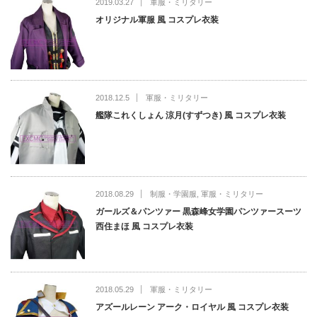
2019.03.27
軍服・ミリタリー
オリジナル軍服 風 コスプレ衣装
2018.12.5
軍服・ミリタリー
艦隊これくしょん 涼月(すずつき) 風 コスプレ衣装
2018.08.29
制服・学園服
,
軍服・ミリタリー
ガールズ＆パンツァー 黒森峰女学園パンツァースーツ
西住まほ 風 コスプレ衣装
2018.05.29
軍服・ミリタリー
アズールレーン アーク・ロイヤル 風 コスプレ衣装