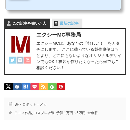
れている衣装の大半は、最近放送された人気作のアニメや最新のゲームの作品ばか
り。あまり人気でないマイナー作品や過去の作品のコスプレ衣装が見つからないと
いうケースが少なくありません。また、スマホアプリのゲーム(ソシャゲ)のキャラだ
と参考資料が少なすぎることもあり、実際に衣装を製作するのが難しくて断念した
この記事を書いた人
という方も多いものです。…そんなお悩みをお持ちのコス...
最新の記事
エクシーMC事務局
エクシーMCは、あなたの「欲しい！」をカタ
チにします。 ここに載っている製作事例はも
とより、どこにもないようなオリジナルデザイ
ンでもOK！衣装が作りたくなったら何でもご
相談ください！
SF・ロボット・メカ
アニメ作品
,
コスプレ衣装
,
予算 1万円～5万円
,
金魚服