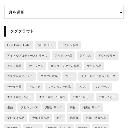
タグクラウド
Fate Grand Order
VOCALOID
アイドルもの
アイドルプロディースシリーズ
アイドル作品
アイマス
アクセサリー
アニメ作品
オリジナル
オンラインゲーム作品
ゲーム作品
コスプレ用アイテム
コスプレ衣装
コート
スクールアイドルシリーズ
セーラー服
ヒロアカ
ファンタジー作品
マスク
ワンピース
予算 1万円～5万円
予算 5万円～10万円
予算 10万円～
予算 ～1万円
仮面
仮面シリーズ
刀剣シリーズ
制服
喰種シリーズ
女性向け作品
少年漫画作品
帽子
戦闘服
戦隊・特撮作品