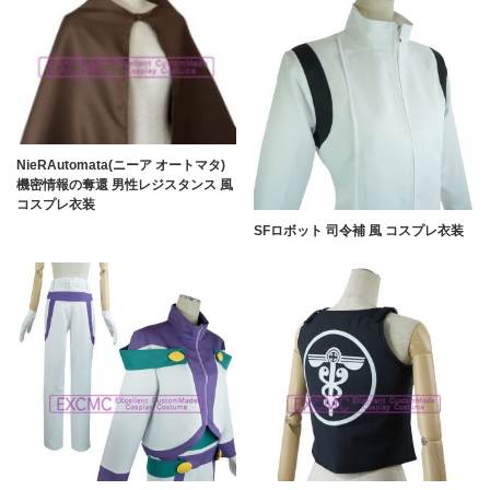
NieRAutomata(ニーア オートマタ)
機密情報の奪還 男性レジスタンス 風
コスプレ衣装
SFロボット 司令補 風 コスプレ衣装