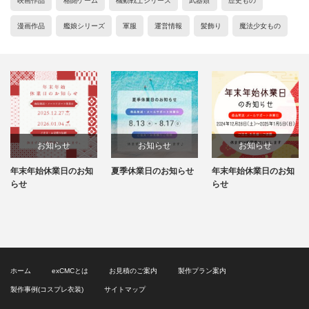
映画作品
格闘ゲーム
機動戦士シリーズ
武器類
歴史もの
漫画作品
艦娘シリーズ
軍服
運営情報
髪飾り
魔法少女もの
お知らせ
お知らせ
お知らせ
年末年始休業日のお知
夏季休業日のお知らせ
年末年始休業日のお知
らせ
らせ
ホーム
exCMCとは
お見積のご案内
製作プラン案内
製作事例(コスプレ衣装)
サイトマップ