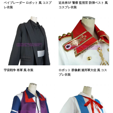
ベイブレーダー ロボット 風 コスプ
近未来SF 警察 監視官 防弾ベスト 風
レ衣装
コスプレ衣装
宇宙戦争 将軍 風 衣装
ロボット 群像劇 連邦軍大佐 風 コス
プレ衣装