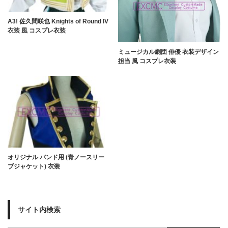
A3! 佐久間咲也 Knights of Round IV
衣装 風 コスプレ衣装
ミュージカル劇団 俳優 衣装デザイン
担当 風 コスプレ衣装
オリジナル バンド用 (青ノースリー
ブジャケット) 衣装
サイト内検索