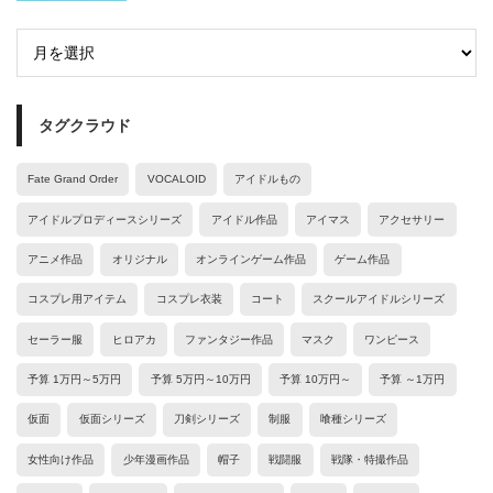
タグクラウド
Fate Grand Order
VOCALOID
アイドルもの
アイドルプロディースシリーズ
アイドル作品
アイマス
アクセサリー
アニメ作品
オリジナル
オンラインゲーム作品
ゲーム作品
コスプレ用アイテム
コスプレ衣装
コート
スクールアイドルシリーズ
セーラー服
ヒロアカ
ファンタジー作品
マスク
ワンピース
予算 1万円～5万円
予算 5万円～10万円
予算 10万円～
予算 ～1万円
仮面
仮面シリーズ
刀剣シリーズ
制服
喰種シリーズ
女性向け作品
少年漫画作品
帽子
戦闘服
戦隊・特撮作品