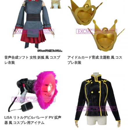
音声合成ソフト 女性 妖狐 風 コスプ
アイドルカード育成 主題歌 風 コス
レ衣装
プレ衣装
LiSA リトルデビルパレード PV 拡声
器 風 コスプレ用アイテム