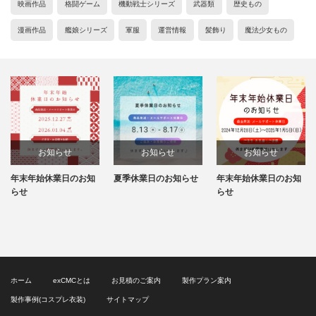
映画作品
格闘ゲーム
機動戦士シリーズ
武器類
歴史もの
漫画作品
艦娘シリーズ
軍服
運営情報
髪飾り
魔法少女もの
お知らせ
お知らせ
お知らせ
年末年始休業日のお知
夏季休業日のお知らせ
年末年始休業日のお知
らせ
らせ
ホーム
exCMCとは
お見積のご案内
製作プラン案内
製作事例(コスプレ衣装)
サイトマップ