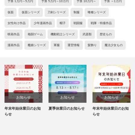
予算 1万円～5万円
予算 5万円～10万円
予算 10万円～
予算 ～1万円
仮面
仮面シリーズ
刀剣シリーズ
制服
喰種シリーズ
女性向け作品
少年漫画作品
帽子
戦闘服
戦隊・特撮作品
映画作品
格闘ゲーム
機動戦士シリーズ
武器類
歴史もの
漫画作品
艦娘シリーズ
軍服
運営情報
髪飾り
魔法少女もの
お知らせ
お知らせ
お知らせ
年末年始休業日のお知
夏季休業日のお知らせ
年末年始休業日のお知
らせ
らせ