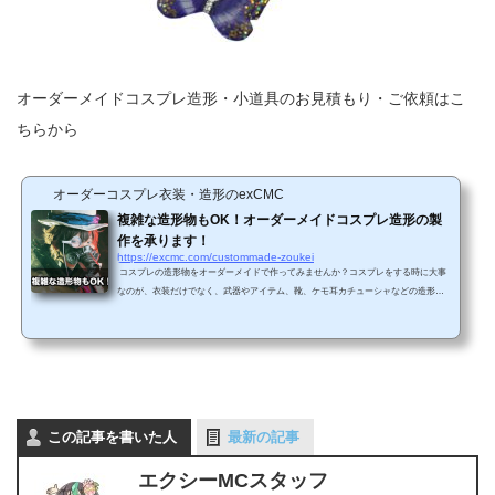
オーダーメイドコスプレ造形・小道具のお見積もり・ご依頼はこ
ちらから
オーダーコスプレ衣装・造形のexCMC
複雑な造形物もOK！オーダーメイドコスプレ造形の製
作を承ります！
https://excmc.com/custommade-zoukei
コスプレの造形物をオーダーメイドで作ってみませんか？コスプレをする時に大事
なのが、衣装だけでなく、武器やアイテム、靴、ケモ耳カチューシャなどの造形物
も用意することです。しかし、ネットショップの多くは衣装のみの取り扱いで、造
形物が売ってないというところがほとんど。また、取り扱っている場合も、完成度
が今ひとつだったり、1回イベントで使用したら使い物にならなくなることが多いも
のです。…そんなお悩みをお持ちのコスプレイヤーの方こそ高品質でフルオーダーO
KのエクシーMCに是非ご依頼を！！エクシーMCはこ...
この記事を書いた人
最新の記事
エクシーMCスタッフ