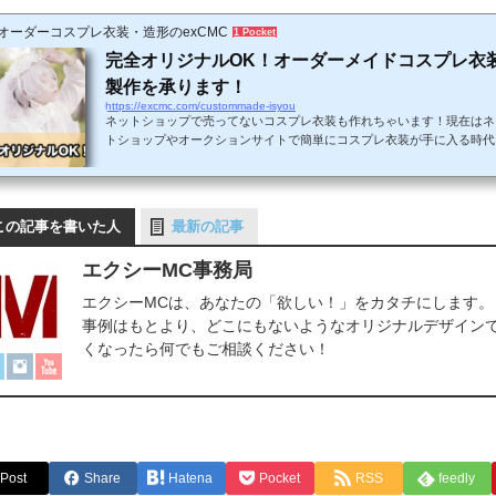
オーダーコスプレ衣装・造形のexCMC
1 Pocket
完全オリジナルOK！オーダーメイドコスプレ衣
製作を承ります！
https://excmc.com/custommade-isyou
ネットショップで売ってないコスプレ衣装も作れちゃいます！現在はネ
トショップやオークションサイトで簡単にコスプレ衣装が手に入る時代
す。しかし、売られている衣装の大半は、最近放送された人気作のアニ
や最新のゲームの作品ばかり。あまり人気でないマイナー作品や過去の
品のコスプレ衣装が見つからないというケースが少なくありません。ま
た、スマホアプリのゲーム(ソシャゲ)のキャラだと参考資料が少なすぎ
この記事を書いた人
最新の記事
こともあり、実際に衣装を製作するのが難しくて断念したという方も多
ものです。…そんなお悩みをお持ちのコス...
エクシーMC事務局
エクシーMCは、あなたの「欲しい！」をカタチにします。
事例はもとより、どこにもないようなオリジナルデザインで
くなったら何でもご相談ください！
Post
Share
Hatena
Pocket
RSS
feedly