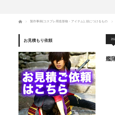
ホーム
製作事例(コスプレ用造形物・アイテム)
,
頭につけるもの
202
お見積もり依頼
艦