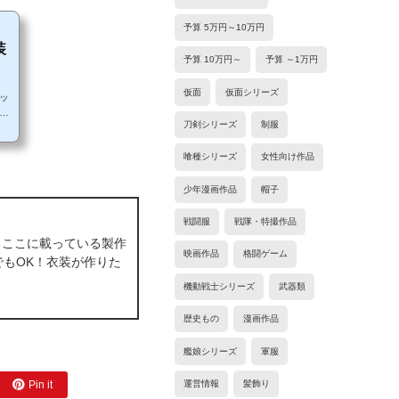
予算 5万円～10万円
装
予算 10万円～
予算 ～1万円
仮面
仮面シリーズ
ッ
で
刀剣シリーズ
制服
メ
作
喰種シリーズ
女性向け作品
る
い
少年漫画作品
帽子
戦闘服
戦隊・特撮作品
 ここに載っている製作
映画作品
格闘ゲーム
もOK！衣装が作りた
機動戦士シリーズ
武器類
歴史もの
漫画作品
艦娘シリーズ
軍服
Pin it
運営情報
髪飾り