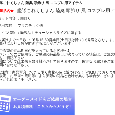
隊これくしょん 陸奥 頭飾り 風 コスプレ用アイテム
艦隊これくしょん 陸奥 頭飾り 風 コスプレ用
商品名★
セット内容 ：頭飾り
使用素材 ： プラスチック他
サイズ情報 ：既製品カチューシャのサイズに準ずる
お届けまでの日数 ： 通常15-30営業日(土日祝は除く)で発送となります
商品により日数が前後する場合がございます）
ご希望の納品期日が決まっているお客様へ】
ベントでのご使用等、ご希望の納品期日が決まっている場合は、ご注文
をご明記下さい。
期については出来る限り対応させて頂きますので、確実なお届けをご希
問い合わせ下さい。
ご注意：商品写真はできる限り実物の色に近づけるよう徹底しております
設定、お部屋の照明等により実際の商品と色味が異なる場合がございま
らかじめ御了承下さい。