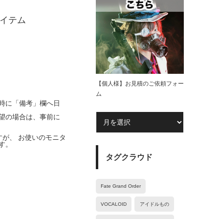
アイテム
。
【個人様】お見積のご依頼フォー
ム
時に「備考」欄へ日
望の場合は、事前に
が、 お使いのモニタ
す。
タグクラウド
Fate Grand Order
VOCALOID
アイドルもの