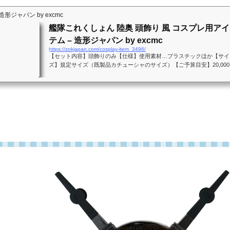
造形ジャパン by excmc
艦隊これくしょん 陸奥 頭飾り 風 コスプレ用アイ
テム – 造形ジャパン by excmc
https://zokjapan.com/cosplay-item_3496/
【セット内容】頭飾りのみ【仕様】使用素材…プラスチックほか【サイ
ズ】規定サイズ（既製品カチューシャのサイズ）【ご予算目安】20,000
以上【フルオーダー製作メモ】国内工房でハンドメイド製作しました。