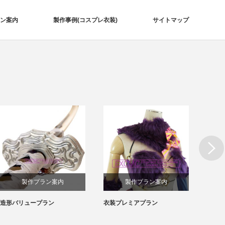
ン案内
製作事例(コスプレ衣装)
サイトマップ
Next
製作プラン案内
製作プラン案内
衣装プレミアプラン
衣装バリュープラン
刀剣乱
風 コ