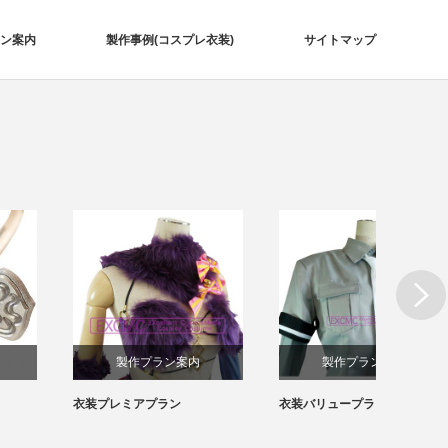
ン案内
製作事例(コスプレ衣装)
サイトマップ
Next
製作プラン案内
製作プラン案内
衣装プレミアプラン
衣装バリュープラン
刀剣乱
風 コ