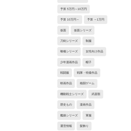
予算 5万円～10万円
予算 10万円～
予算 ～1万円
仮面
仮面シリーズ
刀剣シリーズ
制服
喰種シリーズ
女性向け作品
少年漫画作品
帽子
戦闘服
戦隊・特撮作品
映画作品
格闘ゲーム
機動戦士シリーズ
武器類
歴史もの
漫画作品
艦娘シリーズ
軍服
運営情報
髪飾り