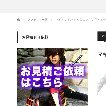
ホーム
アクセサリー類
マギ シンドバッド 風 コスプレ用アイ
201
お見積もり依頼
マ