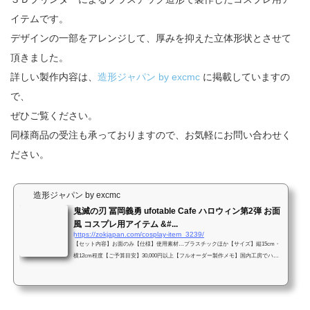
イテムです。
デザインの一部をアレンジして、厚みを抑えた立体形状とさせて
頂きました。
詳しい製作内容は、
造形ジャパン by excmc
に掲載していますの
で、
ぜひご覧ください。
同様商品の受注も承っておりますので、お気軽にお問い合わせく
ださい。
造形ジャパン by excmc
鬼滅の刃 冨岡義勇 ufotable Cafe ハロウィン第2弾 お面
風 コスプレ用アイテム &#...
https://zokjapan.com/cosplay-item_3239/
【セット内容】お面のみ【仕様】使用素材…プラスチックほか【サイズ】縦15cm・
横12cm程度【ご予算目安】30,000円以上【フルオーダー製作メモ】国内工房でハン
ドメイド製作しました。