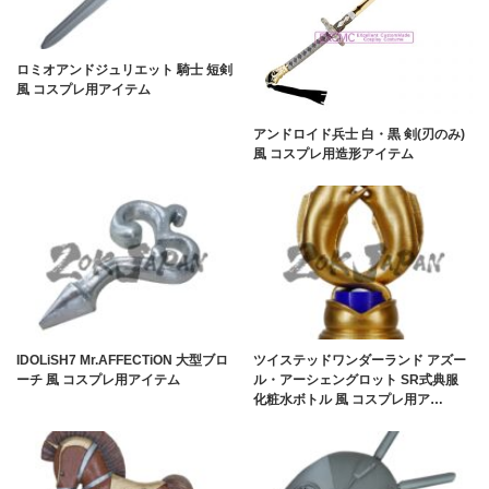
ロミオアンドジュリエット 騎士 短剣
風 コスプレ用アイテム
アンドロイド兵士 白・黒 剣(刃のみ)
風 コスプレ用造形アイテム
IDOLiSH7 Mr.AFFECTiON 大型ブロ
ツイステッドワンダーランド アズー
ーチ 風 コスプレ用アイテム
ル・アーシェングロット SR式典服
化粧水ボトル 風 コスプレ用ア…