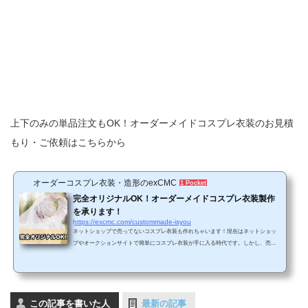
上下のみの単品注文もOK！オーダーメイドコスプレ衣装のお見積
もり・ご依頼はこちらから
オーダーコスプレ衣装・造形のexCMC
1 Pocket
完全オリジナルOK！オーダーメイドコスプレ衣装製作
を承ります！
https://excmc.com/custommade-isyou
ネットショップで売ってないコスプレ衣装も作れちゃいます！現在はネットショッ
プやオークションサイトで簡単にコスプレ衣装が手に入る時代です。しかし、売ら
れている衣装の大半は、最近放送された人気作のアニメや最新のゲームの作品ばか
り。あまり人気でないマイナー作品や過去の作品のコスプレ衣装が見つからないと
いうケースが少なくありません。また、スマホアプリのゲーム(ソシャゲ)のキャラだ
と参考資料が少なすぎることもあり、実際に衣装を製作するのが難しくて断念した
この記事を書いた人
という方も多いものです。…そんなお悩みをお持ちのコス...
最新の記事