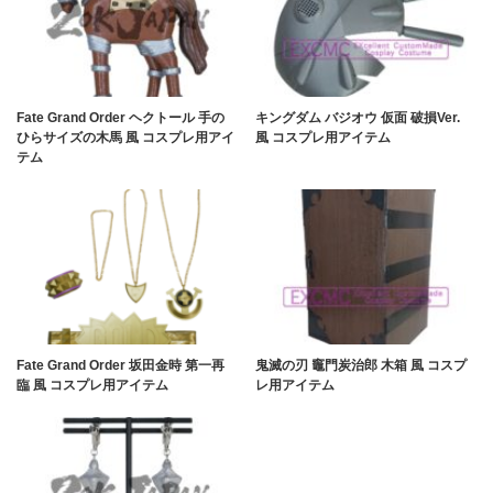
Fate Grand Order ヘクトール 手の
キングダム バジオウ 仮面 破損Ver.
ひらサイズの木馬 風 コスプレ用アイ
風 コスプレ用アイテム
テム
Fate Grand Order 坂田金時 第一再
鬼滅の刃 竈門炭治郎 木箱 風 コスプ
臨 風 コスプレ用アイテム
レ用アイテム