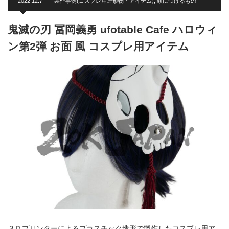
2022.12.7
製作事例(コスプレ用造形物・アイテム)
,
頭につけるもの
鬼滅の刃 冨岡義勇 ufotable Cafe ハロウィ
ン第2弾 お面 風 コスプレ用アイテム
３Ｄプリンターによるプラスチック造形で製作したコスプレ用ア