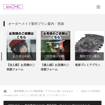
オーダーメイド製作プラン案内・実績
お見積り依頼
お見積り依頼
製作プラン案内
【法人様】お見積のご
【個人様】お見積のご
造形プレミアプラン
依頼フォーム
依頼フォーム
ホーム
製作事例(コスプレ用造形物・アイテム)
,
頭につけるもの
鬼滅の刃 冨岡義勇
ufotable Cafe ハロウィン第2弾 お面 風 コスプレ用アイテム