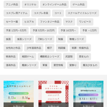
アニメ作品
オリジナル
オンラインゲーム作品
ゲーム作品
コスプレ用アイテム
コスプレ衣装
コート
スクールアイドルシリーズ
セーラー服
ヒロアカ
ファンタジー作品
マスク
ワンピース
予算 1万円～5万円
予算 5万円～10万円
予算 10万円～
予算 ～1万円
仮面
仮面シリーズ
刀剣シリーズ
制服
喰種シリーズ
女性向け作品
少年漫画作品
帽子
戦闘服
戦隊・特撮作品
映画作品
格闘ゲーム
機動戦士シリーズ
武器類
歴史もの
漫画作品
艦娘シリーズ
軍服
運営情報
髪飾り
魔法少女もの
お知らせ
お知らせ
お知らせ