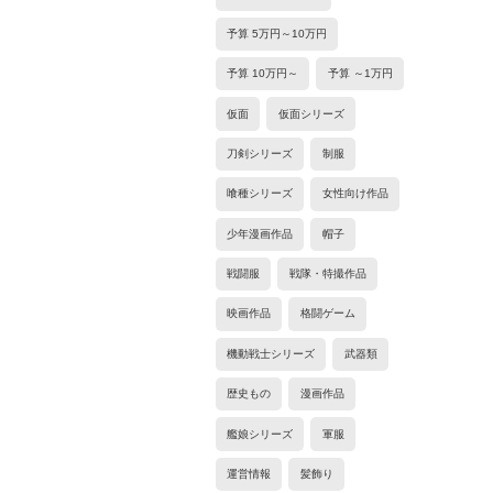
予算 5万円～10万円
予算 10万円～
予算 ～1万円
仮面
仮面シリーズ
刀剣シリーズ
制服
喰種シリーズ
女性向け作品
少年漫画作品
帽子
戦闘服
戦隊・特撮作品
映画作品
格闘ゲーム
機動戦士シリーズ
武器類
歴史もの
漫画作品
艦娘シリーズ
軍服
運営情報
髪飾り