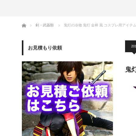
ホーム
剣・武器類
鬼灯の冷徹 鬼灯 金棒 風 コスプレ用アイテ
20
お見積もり依頼
鬼