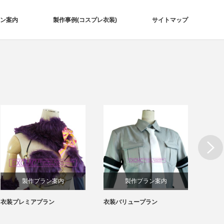
ン案内
製作事例(コスプレ衣装)
サイトマップ
Next
製作プラン案内
製作プラン案内
衣装プレミアプラン
衣装バリュープラン
刀剣乱
風 コ