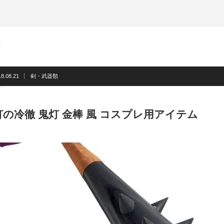
ム
18.08.21
剣・武器類
灯の冷徹 鬼灯 金棒 風 コスプレ用アイテム