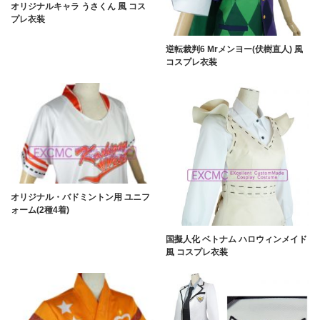
オリジナルキャラ うさくん 風 コス
プレ衣装
逆転裁判6 Mrメンヨー(伏樹直人) 風
コスプレ衣装
オリジナル・バドミントン用 ユニフ
ォーム(2種4着)
国擬人化 ベトナム ハロウィンメイド
風 コスプレ衣装