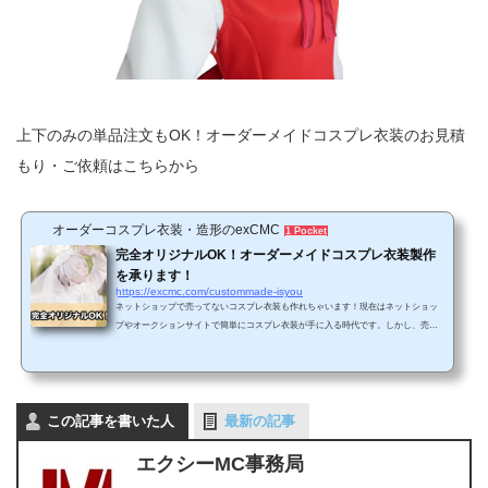
上下のみの単品注文もOK！オーダーメイドコスプレ衣装のお見積
もり・ご依頼はこちらから
オーダーコスプレ衣装・造形のexCMC
1 Pocket
完全オリジナルOK！オーダーメイドコスプレ衣装製作
を承ります！
https://excmc.com/custommade-isyou
ネットショップで売ってないコスプレ衣装も作れちゃいます！現在はネットショッ
プやオークションサイトで簡単にコスプレ衣装が手に入る時代です。しかし、売ら
れている衣装の大半は、最近放送された人気作のアニメや最新のゲームの作品ばか
り。あまり人気でないマイナー作品や過去の作品のコスプレ衣装が見つからないと
いうケースが少なくありません。また、スマホアプリのゲーム(ソシャゲ)のキャラだ
と参考資料が少なすぎることもあり、実際に衣装を製作するのが難しくて断念した
この記事を書いた人
という方も多いものです。…そんなお悩みをお持ちのコス...
最新の記事
エクシーMC事務局