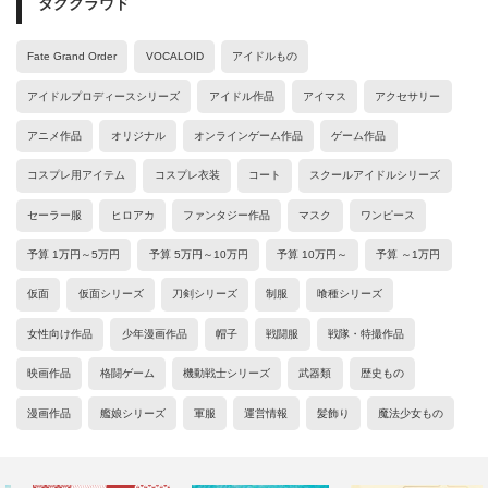
タグクラウド
Fate Grand Order
VOCALOID
アイドルもの
アイドルプロディースシリーズ
アイドル作品
アイマス
アクセサリー
アニメ作品
オリジナル
オンラインゲーム作品
ゲーム作品
コスプレ用アイテム
コスプレ衣装
コート
スクールアイドルシリーズ
セーラー服
ヒロアカ
ファンタジー作品
マスク
ワンピース
予算 1万円～5万円
予算 5万円～10万円
予算 10万円～
予算 ～1万円
仮面
仮面シリーズ
刀剣シリーズ
制服
喰種シリーズ
女性向け作品
少年漫画作品
帽子
戦闘服
戦隊・特撮作品
映画作品
格闘ゲーム
機動戦士シリーズ
武器類
歴史もの
漫画作品
艦娘シリーズ
軍服
運営情報
髪飾り
魔法少女もの