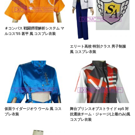
＃コンパス 戦闘摂理解析システム マ
ルコス’55 甚平 風 コスプレ衣装
エリート高校 特別クラス 男子制服
風 コスプレ衣装
仮面ライダージオウ ウール 風 コス
舞台プリンスオブストライド ep5 対
プレ衣装
抗選抜チーム・ジャージ(上着のみ)風
コスプレ衣装