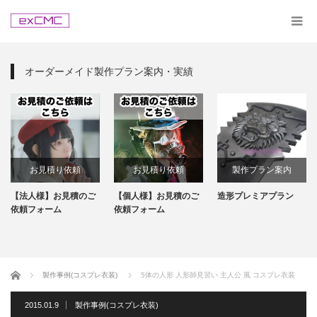
オーダーメイド製作プラン案内・実績
お見積り依頼
お見積り依頼
製作プラン案内
【法人様】お見積のご
【個人様】お見積のご
造形プレミアプラン
依頼フォーム
依頼フォーム
ホーム
製作事例(コスプレ衣装)
5体の人形 人形師見習い 主人公 風 コスプレ衣装
2015.01.9
製作事例(コスプレ衣装)