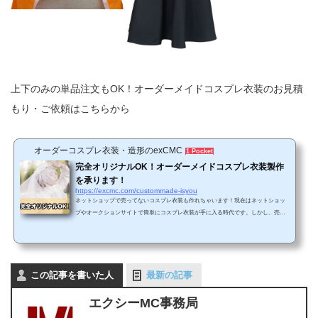
上下のみの単品注文もOK！オーダーメイドコスプレ衣装のお見積
もり・ご依頼はこちらから
オーダーコスプレ衣装・造形のexCMC
1 Pocket
完全オリジナルOK！オーダーメイドコスプレ衣装製作
を承ります！
https://excmc.com/custommade-isyou
ネットショップで売ってないコスプレ衣装も作れちゃいます！現在はネットショッ
プやオークションサイトで簡単にコスプレ衣装が手に入る時代です。しかし、売ら
れている衣装の大半は、最近放送された人気作のアニメや最新のゲームの作品ばか
り。あまり人気でないマイナー作品や過去の作品のコスプレ衣装が見つからないと
いうケースが少なくありません。また、スマホアプリのゲーム(ソシャゲ)のキャラだ
と参考資料が少なすぎることもあり、実際に衣装を製作するのが難しくて断念した
この記事を書いた人
という方も多いものです。…そんなお悩みをお持ちのコス...
最新の記事
エクシーMC事務局