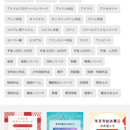
アイドルプロディースシリーズ
アイドル作品
アイマス
アクセサリー
アニメ作品
オリジナル
オンラインゲーム作品
ゲーム作品
コスプレ用アイテム
コスプレ衣装
コート
スクールアイドルシリーズ
セーラー服
ヒロアカ
ファンタジー作品
マスク
ワンピース
予算 1万円～5万円
予算 5万円～10万円
予算 10万円～
予算 ～1万円
仮面
仮面シリーズ
刀剣シリーズ
制服
喰種シリーズ
女性向け作品
少年漫画作品
帽子
戦闘服
戦隊・特撮作品
映画作品
格闘ゲーム
機動戦士シリーズ
武器類
歴史もの
漫画作品
艦娘シリーズ
軍服
運営情報
髪飾り
魔法少女もの