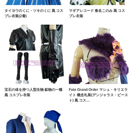
タイヨウのくに・ツキのくに 風 コス
マギアレコード 春名このみ 風 コス
プレ衣装(2着)
プレ衣装
宝石の体を持つ人型生物 鉱物の一種
Fate Grand Order マシュ・キリエラ
風 コスプレ衣装
イト 概念礼装(デンジャラス・ビース
ト) 風 コス…