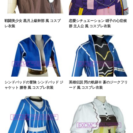
戦闘美少女 黒月上級幹部 風 コスプ
恋愛シチュエーション 硝子の心症候
レ衣装
群 主人公 風 コスプレ衣装
シンドバッドの冒険 シンドバッド ジ
英雄伝説 閃の軌跡Ⅲ 蒼のジークフリ
ャケット 腰巻 風 コスプレ衣装
ード 風 コスプレ衣装