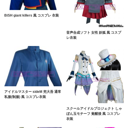
BiSH giant killers 風 コスプレ 衣装
音声合成ソフト 女性 妖狐 風 コスプ
レ衣装
アイドルマスター sideM 兜大吾 通常
私服(制服) 風 コスプレ衣装
スクールアイドルプロジェクト しゃ
ぼん玉モチーフ 覚醒後 風 コスプレ
衣装