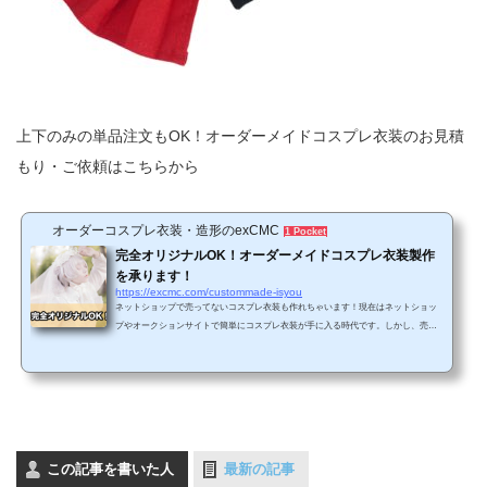
上下のみの単品注文もOK！オーダーメイドコスプレ衣装のお見積
もり・ご依頼はこちらから
オーダーコスプレ衣装・造形のexCMC
1 Pocket
完全オリジナルOK！オーダーメイドコスプレ衣装製作
を承ります！
https://excmc.com/custommade-isyou
ネットショップで売ってないコスプレ衣装も作れちゃいます！現在はネットショッ
プやオークションサイトで簡単にコスプレ衣装が手に入る時代です。しかし、売ら
れている衣装の大半は、最近放送された人気作のアニメや最新のゲームの作品ばか
り。あまり人気でないマイナー作品や過去の作品のコスプレ衣装が見つからないと
いうケースが少なくありません。また、スマホアプリのゲーム(ソシャゲ)のキャラだ
と参考資料が少なすぎることもあり、実際に衣装を製作するのが難しくて断念した
という方も多いものです。…そんなお悩みをお持ちのコス...
この記事を書いた人
最新の記事