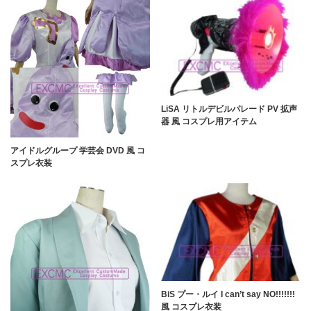
LiSA リトルデビルパレード PV 拡声
器 風 コスプレ用アイテム
アイドルグループ 学芸会 DVD 風 コ
スプレ衣装
BiS プー・ルイ I can’t say NO!!!!!!!
風 コスプレ衣装