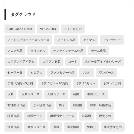
タグクラウド
Fate Grand Order
VOCALOID
アイドルもの
アイドルプロディースシリーズ
アイドル作品
アイマス
アクセサリー
アニメ作品
オリジナル
オンラインゲーム作品
ゲーム作品
コスプレ用アイテム
コスプレ衣装
コート
スクールアイドルシリーズ
セーラー服
ヒロアカ
ファンタジー作品
マスク
ワンピース
予算 1万円～5万円
予算 5万円～10万円
予算 10万円～
予算 ～1万円
仮面
仮面シリーズ
刀剣シリーズ
制服
喰種シリーズ
女性向け作品
少年漫画作品
帽子
戦闘服
戦隊・特撮作品
映画作品
格闘ゲーム
機動戦士シリーズ
武器類
歴史もの
漫画作品
艦娘シリーズ
軍服
運営情報
髪飾り
魔法少女もの