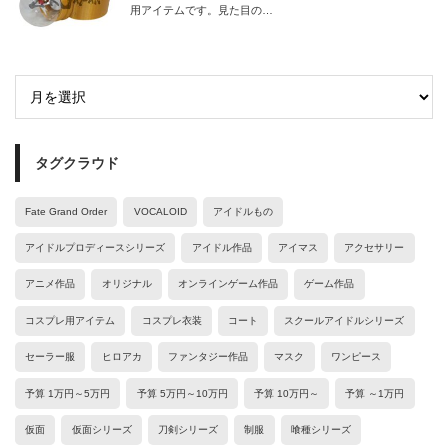
用アイテムです。見た目の…
タグクラウド
Fate Grand Order
VOCALOID
アイドルもの
アイドルプロディースシリーズ
アイドル作品
アイマス
アクセサリー
アニメ作品
オリジナル
オンラインゲーム作品
ゲーム作品
コスプレ用アイテム
コスプレ衣装
コート
スクールアイドルシリーズ
セーラー服
ヒロアカ
ファンタジー作品
マスク
ワンピース
予算 1万円～5万円
予算 5万円～10万円
予算 10万円～
予算 ～1万円
仮面
仮面シリーズ
刀剣シリーズ
制服
喰種シリーズ