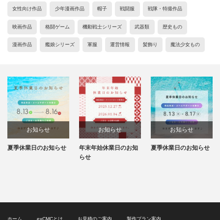
女性向け作品
少年漫画作品
帽子
戦闘服
戦隊・特撮作品
映画作品
格闘ゲーム
機動戦士シリーズ
武器類
歴史もの
漫画作品
艦娘シリーズ
軍服
運営情報
髪飾り
魔法少女もの
お知らせ
お知らせ
お知らせ
年末年始休業日のお知
夏季休業日のお知らせ
年末年始休業日のお知
らせ
らせ
ホーム
exCMCとは
お見積のご案内
製作プラン案内