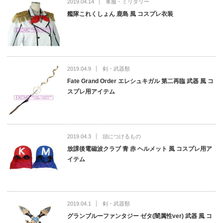
2019.04.14
軍服・ミリタリー
艦隊これくしょん 鹿島 風 コスプレ衣装
2019.04.9
剣・武器類
Fate Grand Order エレシュキガル 第二再臨 武器 風 コ
スプレ用アイテム
2019.04.3
頭につけるもの
放課後電磁波クラブ 青 赤 ヘルメット 風 コスプレ用ア
イテム
2019.04.1
剣・武器類
グランブルーファンタジー ゼタ(闇属性ver) 武器 風 コ