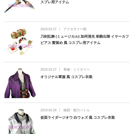
スプレ用アイテム
2019.03.27
アクセサリー類
刀剣乱舞 (ミュージカル) 加州清光 単騎出陣 イヤーカフ
ピアス 髪留め 風 コスプレ用アイテム
2019.03.27
軍服・ミリタリー
オリジナル軍服 風 コスプレ衣装
2019.03.26
格闘・能力バトル
仮面ライダージオウ 白ウォズ 風 コスプレ衣装