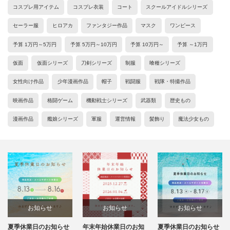
コスプレ用アイテム
コスプレ衣装
コート
スクールアイドルシリーズ
セーラー服
ヒロアカ
ファンタジー作品
マスク
ワンピース
予算 1万円～5万円
予算 5万円～10万円
予算 10万円～
予算 ～1万円
仮面
仮面シリーズ
刀剣シリーズ
制服
喰種シリーズ
女性向け作品
少年漫画作品
帽子
戦闘服
戦隊・特撮作品
映画作品
格闘ゲーム
機動戦士シリーズ
武器類
歴史もの
漫画作品
艦娘シリーズ
軍服
運営情報
髪飾り
魔法少女もの
お知らせ
お知らせ
お知らせ
年末年始休業日のお知
夏季休業日のお知らせ
年末年始休業日のお知