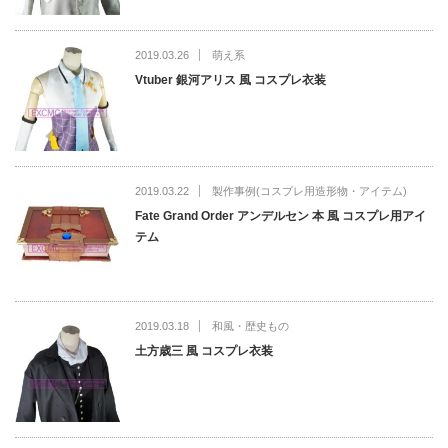
2019.03.26
萌え系
Vtuber 銀河アリス 風 コスプレ衣装
2019.03.22
製作事例(コスプレ用造形物・アイテム)
Fate Grand Order アンデルセン 本 風 コスプレ用アイ
テム
2019.03.18
和風・歴史もの
土方歳三 風 コスプレ衣装