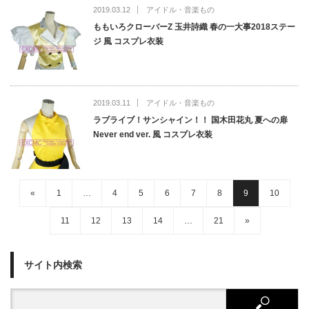
2019.03.12
アイドル・音楽もの
ももいろクローバーZ 玉井詩織 春の一大事2018ステー
ジ 風 コスプレ衣装
2019.03.11
アイドル・音楽もの
ラブライブ！サンシャイン！！ 国木田花丸 夏への扉
Never end ver. 風 コスプレ衣装
«
1
…
4
5
6
7
8
9
10
11
12
13
14
…
21
»
サイト内検索