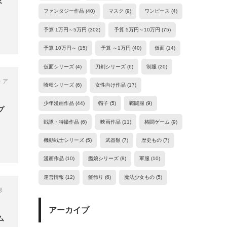
ミ
ファンタジー作品
(40)
マスク
(9)
ワンピース
(4)
予算 1万円～5万円
(302)
予算 5万円～10万円
(75)
予算 10万円～
(15)
予算 ～1万円
(40)
仮面
(14)
仮面シリーズ
(4)
刀剣シリーズ
(6)
制服
(20)
・ア
喰種シリーズ
(6)
女性向け作品
(17)
少年漫画作品
(44)
帽子
(5)
戦闘服
(9)
プ
戦隊・特撮作品
(6)
映画作品
(11)
格闘ゲーム
(9)
機動戦士シリーズ
(5)
武器類
(7)
歴史もの
(7)
漫画作品
(10)
艦娘シリーズ
(8)
軍服
(10)
運営情報
(12)
髪飾り
(6)
魔法少女もの
(5)
形
アーカイブ
ム