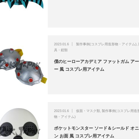
2023.01.6
製作事例(コスプレ用造形物・アイテム)
,
具・鎧類
僕のヒーローアカデミア ファットガム ア
ー 風 コスプレ用アイテム
2023.01.6
仮面・マスク類
,
製作事例(コスプレ用造
物・アイテム)
ポケットモンスター ソード＆シールド オ
ン お面 風 コスプレ用アイテム