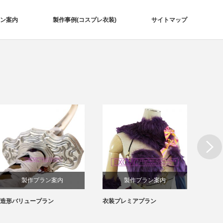
ン案内
製作事例(コスプレ衣装)
サイトマップ
Next
製作プラン案内
製作プラン案内
衣装プレミアプラン
衣装バリュープラン
刀
風