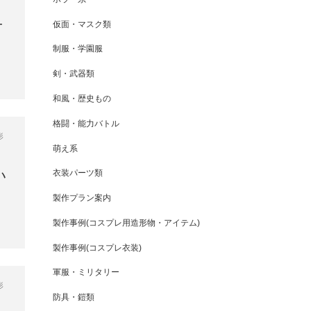
仮面・マスク類
オ
制服・学園服
剣・武器類
和風・歴史もの
格闘・能力バトル
形
萌え系
衣装パーツ類
ハ
製作プラン案内
製作事例(コスプレ用造形物・アイテム)
製作事例(コスプレ衣装)
軍服・ミリタリー
形
防具・鎧類