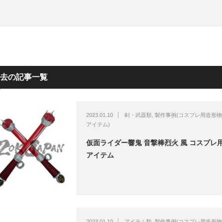
去の記事一覧
2023.01.10
剣・武器類
,
製作事例(コスプレ用造形
アイテム)
仮面ライダー響鬼 音撃棒烈火 風 コスプレ
アイテム
2023.01.10
アイテム類
,
製作事例(コスプレ用造形