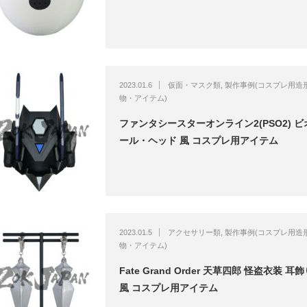
2023.01.6
仮面・マスク類
,
製作事例(コスプレ用造
物・アイテム)
ファンタシースターオンライン2(PSO2) ビ
ール・ヘッド 風 コスプレ用アイテム
2023.01.5
アクセサリー類
,
製作事例(コスプレ用造
物・アイテム)
Fate Grand Order 天草四郎 怪盗衣装 耳
風 コスプレ用アイテム