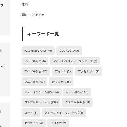
靴類
コス
頭につけるもの
キーワード一覧
形
Fate Grand Order
(6)
VOCALOID
(5)
アイドルもの
(6)
アイドルプロディースシリーズ
(4)
レイ
アイドル作品
(26)
アイマス
(5)
アクセサリー
(9)
アニメ作品
(53)
オリジナル
(5)
オンラインゲーム作品
(14)
ゲーム作品
(113)
コスプレ用アイテム
(196)
コスプレ衣装
(208)
形
コート
(5)
スクールアイドルシリーズ
(6)
セーラー服
(4)
ヒロアカ
(6)