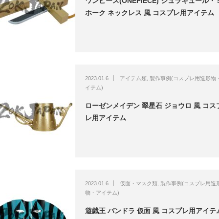
ワンピース(ONEPIECE) ジュラキュール・
ホーク ネックレス 風 コスプレ用アイテム
2023.01.6
アイテム類
,
製作事例(コスプレ用造形物
イテム)
ローゼンメイデン 翠星石 ジョウロ 風 コス
レ用アイテム
2023.01.6
仮面・マスク類
,
製作事例(コスプレ用造
物・アイテム)
遊戯王 パンドラ 仮面 風 コスプレ用アイテ