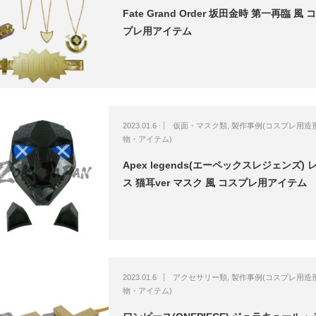
Fate Grand Order 坂田金時 第一再臨 風 
プレ用アイテム
2023.01.6
仮面・マスク類
,
製作事例(コスプレ用造
物・アイテム)
Apex legends(エーペックスレジェンズ) 
ス 猫耳ver マスク 風 コスプレ用アイテム
2023.01.6
アクセサリー類
,
製作事例(コスプレ用造
物・アイテム)