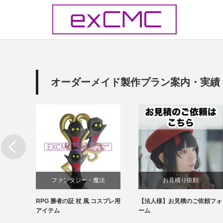
オーダーメイド製作プラン案内・実績
・魔法
お見積り依頼
お見積り依頼
風 コスプレ用
【法人様】お見積のご依頼フォ
【個人様】お見積のご依頼
類
ーム
ーム