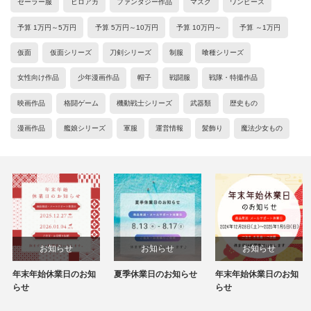
セーラー服
ヒロアカ
ファンタジー作品
マスク
ワンピース
予算 1万円～5万円
予算 5万円～10万円
予算 10万円～
予算 ～1万円
仮面
仮面シリーズ
刀剣シリーズ
制服
喰種シリーズ
女性向け作品
少年漫画作品
帽子
戦闘服
戦隊・特撮作品
映画作品
格闘ゲーム
機動戦士シリーズ
武器類
歴史もの
漫画作品
艦娘シリーズ
軍服
運営情報
髪飾り
魔法少女もの
お知らせ
お知らせ
お知らせ
年末年始休業日のお知
夏季休業日のお知らせ
年末年始休業日のお知
らせ
らせ