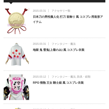
2015.03.31
アクセサリー類
日本刀の男性擬人化 打刀 首飾り 風 コスプレ用造形ア
イテム
2015.03.31
ファンタジー・魔法
地獄 鬼 雪鬼(上着のみ) 風 コスプレ衣装
2015.03.12
ファンタジー・魔法
,
防具・鎧類
RPG 情熱 王女 騎士姫 風 コスプレ衣装