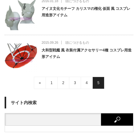
2016.01.18
頭につけるもの
アイヌ文化モチーフ カリスマの権化 仮面 風 コスプレ
用造形アイテム
2015.09.26
頭につけるもの
大和型戦艦 風 衣装付属アクセサリー4種 コスプレ用造
形アイテム
«
1
2
3
4
5
サイト内検索