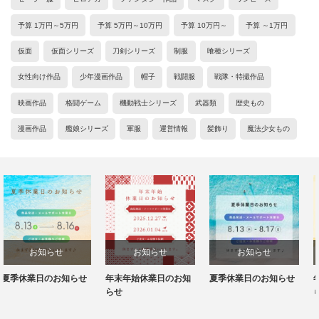
予算 1万円～5万円
予算 5万円～10万円
予算 10万円～
予算 ～1万円
仮面
仮面シリーズ
刀剣シリーズ
制服
喰種シリーズ
女性向け作品
少年漫画作品
帽子
戦闘服
戦隊・特撮作品
映画作品
格闘ゲーム
機動戦士シリーズ
武器類
歴史もの
漫画作品
艦娘シリーズ
軍服
運営情報
髪飾り
魔法少女もの
お知らせ
お知らせ
お知らせ
年末年始休業日のお知
夏季休業日のお知らせ
年末年始休業日のお知
らせ
らせ